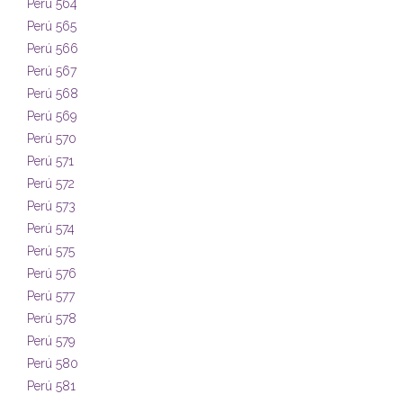
Perú 564
Perú 565
Perú 566
Perú 567
Perú 568
Perú 569
Perú 570
Perú 571
Perú 572
Perú 573
Perú 574
Perú 575
Perú 576
Perú 577
Perú 578
Perú 579
Perú 580
Perú 581