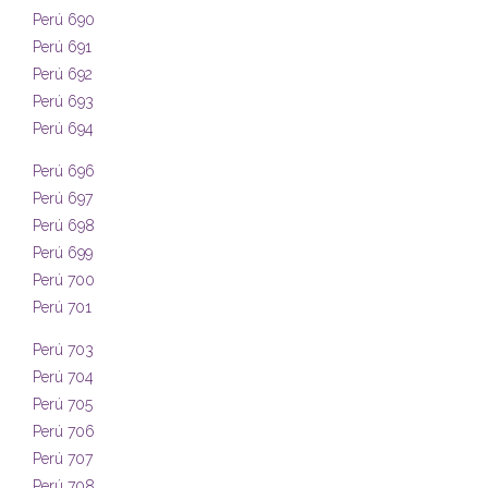
Perú 690
Perú 691
Perú 692
Perú 693
Perú 694
Perú 696
Perú 697
Perú 698
Perú 699
Perú 700
Perú 701
Perú 703
Perú 704
Perú 705
Perú 706
Perú 707
Perú 708