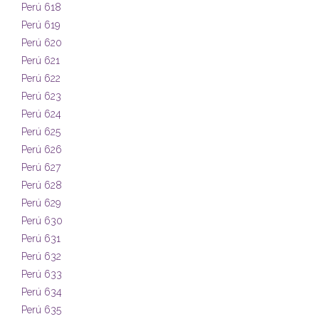
Perú 618
Perú 619
Perú 620
Perú 621
Perú 622
Perú 623
Perú 624
Perú 625
Perú 626
Perú 627
Perú 628
Perú 629
Perú 630
Perú 631
Perú 632
Perú 633
Perú 634
Perú 635