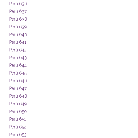
Perú 636
Perú 637
Perú 638
Perú 639
Perú 640
Perú 641
Perú 642
Perú 643
Perú 644
Perú 645
Perú 646
Perú 647
Perú 648
Perú 649
Perú 650
Perú 651
Perú 652
Perú 653