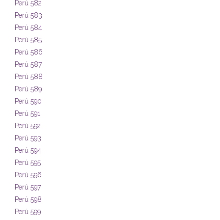
Perú 582
Perú 583
Perú 584
Perú 585
Perú 586
Perú 587
Perú 588
Perú 589
Perú 590
Perú 591
Perú 592
Perú 593
Perú 594
Perú 595
Perú 596
Perú 597
Perú 598
Perú 599