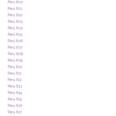
Perú 600
Perú 601
Perú 602
Perú 603
Perú 604
Perú 605
Perú 606
Perú 607
Perú 608
Perú 609
Perú 610
Perú 611
Perú 612
Perú 613
Perú 614
Perú 615
Perú 616
Perú 617