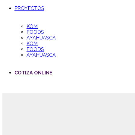
PROYECTOS
KOM
FOODS
AYAHUASCA
KOM
FOODS
AYAHUASCA
COTIZA ONLINE