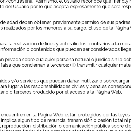
sión/contraseña. Asimismo, el Usuario reconoce que friendly 
te del Usuario por lo que acepta expresamente que será resp
s de edad deben obtener previamente permiso de sus padres, 
s realizados por los menores a su cargo. El uso de la Págin
para la realización de fines y actos ilícitos, contrarios a la m
r información o contenidos que puedan ser considerados ilega
ión privada sobre cualquier persona natural o jurídica sin la 
 falsa que conciernan a terceros; (iii) transmitir cualquier ma
enidos y/o servicios que puedan dañar, inutilizar o sobrecargar
ará lugar a las responsabilidades civiles y penales correspon
uario o terceros producido por el acceso a la Página Web.
encuentren en la Página Web están protegidos por las leyes d
implica algún tipo de renuncia, transmisión o cesión total ni 
n, reproducción, distribución o comunicación pública sobre di