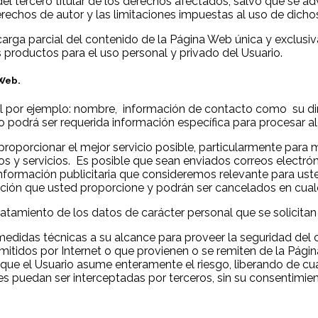
 del tercero titular de los derechos afectados, salvo que se a
 derechos de autor y las limitaciones impuestas al uso de dich
escarga parcial del contenido de la Página Web única y exclusi
 productos para el uso personal y privado del Usuario.
 Web.
al por ejemplo: nombre, información de contacto como su dir
podrá ser requerida información específica para procesar alg
 proporcionar el mejor servicio posible, particularmente para
s y servicios. Es posible que sean enviados correos electrón
nformación publicitaria que consideremos relevante para uste
ección que usted proporcione y podrán ser cancelados en cu
 tratamiento de los datos de carácter personal que se solicita
 medidas técnicas a su alcance para proveer la seguridad del
tidos por Internet o que provienen o se remiten de la Página
que el Usuario asume enteramente el riesgo, liberando de cual
s puedan ser interceptadas por terceros, sin su consentimien