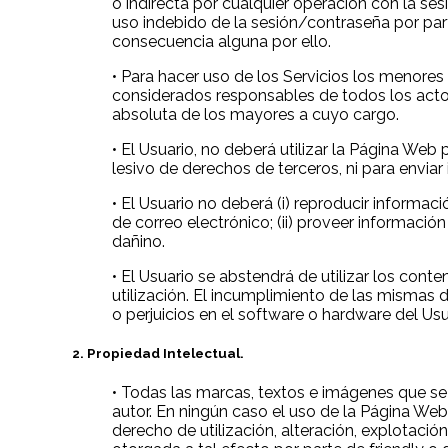
o indirecta por cualquier operación con la se
uso indebido de la sesión/contraseña por par
consecuencia alguna por ello.
• Para hacer uso de los Servicios los menore
considerados responsables de todos los acto
absoluta de los mayores a cuyo cargo.
• El Usuario, no deberá utilizar la Página Web 
lesivo de derechos de terceros, ni para envia
• El Usuario no deberá (i) reproducir informac
de correo electrónico; (ii) proveer información
dañino.
• El Usuario se abstendrá de utilizar los cont
utilización. El incumplimiento de las mismas d
o perjuicios en el software o hardware del Us
2. Propiedad Intelectual.
• Todas las marcas, textos e imágenes que se 
autor. En ningún caso el uso de la Página Web 
derecho de utilización, alteración, explotació