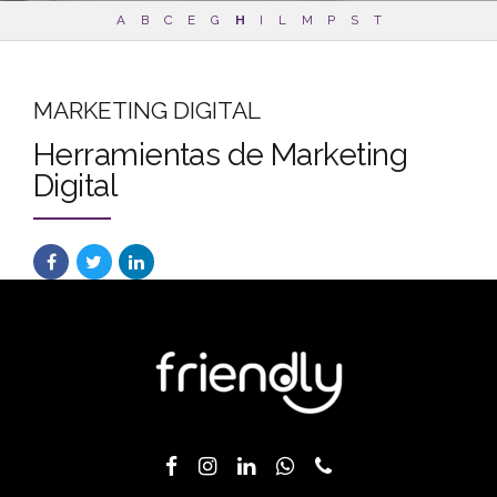
A
B
C
E
G
H
I
L
M
P
S
T
MARKETING DIGITAL
Herramientas de Marketing
Digital