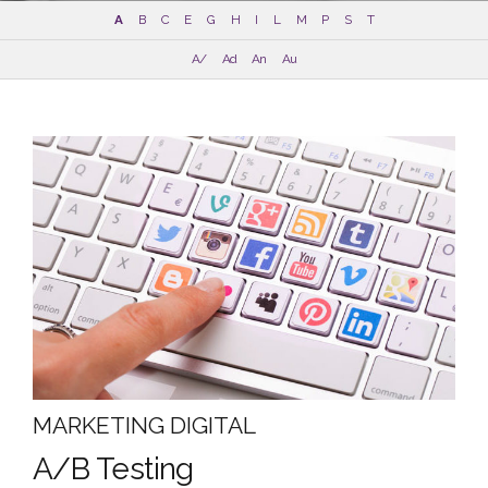
A
B
C
E
G
H
I
L
M
P
S
T
A/
Ad
An
Au
MARKETING DIGITAL
A/B Testing