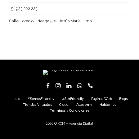
+51 923 222 223
Calle Horacio Urteaga 502, Jesús María, Lima
Inicio
#SomosFriendly
#SerFriendly
Páginas Web
Blogs
Tiendas Virtuales
Cloud
Academy
Hablemos
Términos y Condiciones
2020 ©
KOM – Agencia Digital