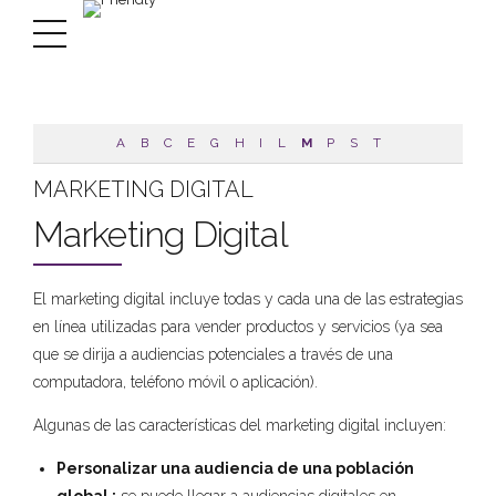
A
B
C
E
G
H
I
L
M
P
S
T
MARKETING DIGITAL
Marketing Digital
El marketing digital incluye todas y cada una de las estrategias
en línea utilizadas para vender productos y servicios (ya sea
que se dirija a audiencias potenciales a través de una
computadora, teléfono móvil o aplicación).
Algunas de las características del marketing digital incluyen:
Personalizar una audiencia de una población
global :
se puede llegar a audiencias digitales en